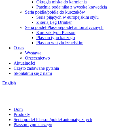
Okrągła miska do karmienia
Patelnia podajnika z wysoką krawędzią
Seria poidła/poidła do kurczaków
Seria pijących w europejskim stylu
Z serią Leg Drinker
Seria poideł Plasson/poideł automatycznych
Kurczak typu Plasson
Plasson typu kaczego
Plasson w stylu izraelskim
O nas
Wystawa
Orzecznictwo
Aktualności
Często zadawane pytania
Skontaktuj się z nami
English
Dom
Produkty
Seria poideł Plasson/poideł automatycznych
Plasson typu kaczego