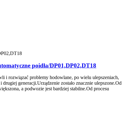
i Automatyczne poidła/DP01,DP02,DT18
li i rozwiązać problemy hodowlane, po wielu ulepszeniach,
 i drugiej generacji.Urządzenie zostało znacznie ulepszone.Od
ększona, a podwozie jest bardziej stabilne.Od procesu