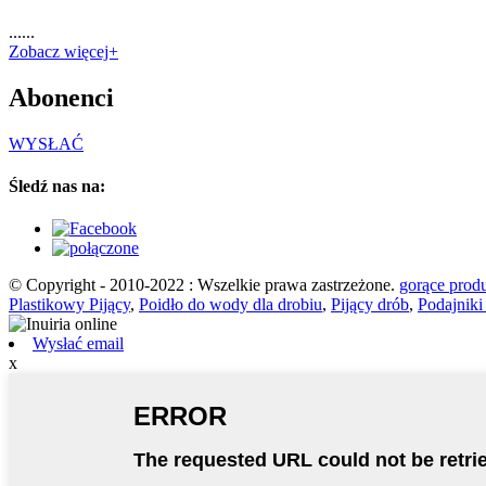
......
Zobacz więcej+
Abonenci
WYSŁAĆ
Śledź nas na:
© Copyright - 2010-2022 : Wszelkie prawa zastrzeżone.
gorące prod
Plastikowy Pijący
,
Poidło do wody dla drobiu
,
Pijący drób
,
Podajnik
Wysłać email
x