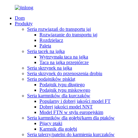
Dom
Produkty
Seria rozwiązań do transportu jaj
Rozwiązanie do transportu jaj
Rozdzielacz
Paleta
Seria tacek na jajka
Wytrzymała taca na jajka
Taca na jajka przepiórcze
Seria skrzynek na jajka
Seria skrzynek do przenoszenia drobiu
Seria podajników piskląt
Podajnik typu długiego
Podajnik typu miskowego
Seria karmników dla kurczaków
Popularny i dobrej jakości model FT
Dobrej jakości model NNT
Model FTN w stylu europejskim
Seria karmników dla gołębi/karm dla ptaków
Pijący ptaki
Karmnik dla gołębi
Seria talerzy/patelni do karmienia kurczaków