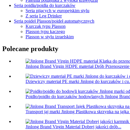
Patelnia podajnika z wysoką krawędzią
Seria poidła/poidła do kurczaków
Seria pijących w europejskim stylu
Z serią Leg Drinker
Seria poideł Plasson/poideł automatycznych
Kurczak typu Plasson
Plasson typu kaczego
Plasson w stylu izraelskim
Polecane produkty
Jinlong Brand Virgin HDPE materiał Drób Przenoszenie 
Dziewiczy materiał PE marki Jinlong do kurczaków i cu.
Poidło/poidło do kurczaków hodowlanych Jinlong Brand 
Transport jaj marki Jinlong Plastikowa skrzynka na jajka
Jinlong Brand Virgin Material Dobrej jakości drób...