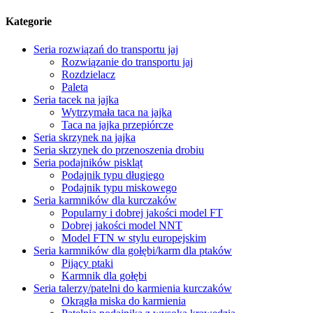
Kategorie
Seria rozwiązań do transportu jaj
Rozwiązanie do transportu jaj
Rozdzielacz
Paleta
Seria tacek na jajka
Wytrzymała taca na jajka
Taca na jajka przepiórcze
Seria skrzynek na jajka
Seria skrzynek do przenoszenia drobiu
Seria podajników piskląt
Podajnik typu długiego
Podajnik typu miskowego
Seria karmników dla kurczaków
Popularny i dobrej jakości model FT
Dobrej jakości model NNT
Model FTN w stylu europejskim
Seria karmników dla gołębi/karm dla ptaków
Pijący ptaki
Karmnik dla gołębi
Seria talerzy/patelni do karmienia kurczaków
Okrągła miska do karmienia