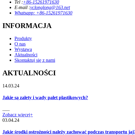
Tel :
+86-15261971630
E-mail :
yclonglong@163.net
Whatsapp: +86-15261971630
INFORMACJA
Produkty
O nas
Wystawa
Aktualności
Skontaktuj się z nami
AKTUALNOŚCI
14.03.24
Jakie są zalety i wady palet plastikowych?
......
Zobacz więcej+
03.04.24
Jakie środki ostrożności należy zachować podczas transportu jaj