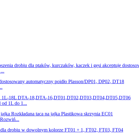
...
..
od 1L do 1...
 Rozwiń...